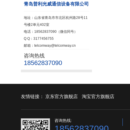
青岛普利光威通信设备有限公司
地址：山东省青岛市市北区杭州路28号11
号楼2单元402室
电话：18562837090（微信同号）
Q Q：3177456755
邮箱：telcomway@telcomway.cn
咨询热线
18562837090
友情链接：
京东官方旗舰店
淘宝官方旗舰店
咨询热线:
18562837090