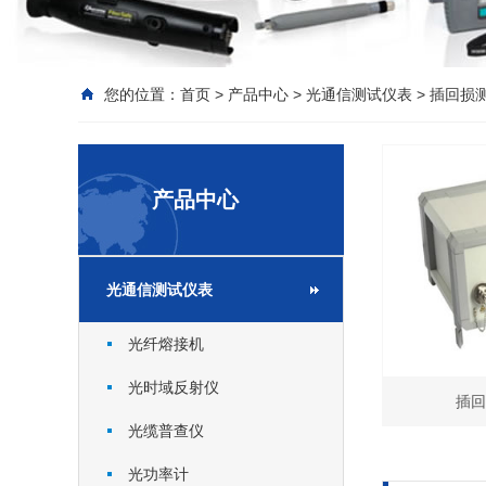
您的位置：
首页
>
产品中心
>
光通信测试仪表
>
插回损
产品中心
光通信测试仪表
光纤熔接机
光时域反射仪
插回
光缆普查仪
光功率计